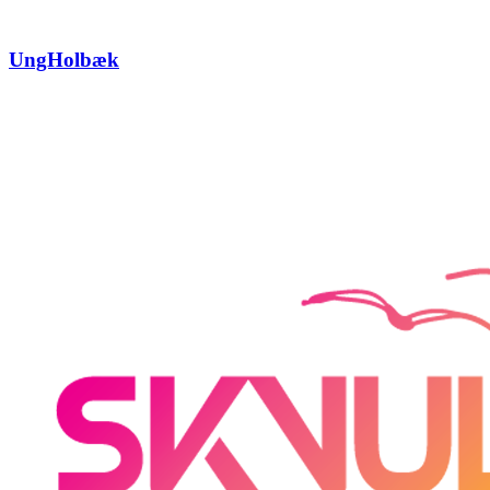
UngHolbæk