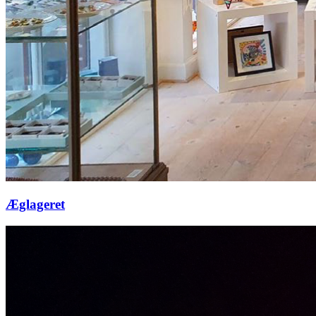
Æglageret